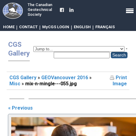
The Canadian
Geotechnical
Society
HOME
|
CONTACT
|
MyCGS LOGIN
|
ENGLISH
|
FRANÇAIS
CGS
-
Gallery
CGS Gallery
»
GEOVancouver 2016
»
Print
Misc
»
mix-n-mingle---055.jpg
Image
« Previous