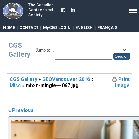
The Canadian
Geotechnical
Society
HOME
|
CONTACT
|
MyCGS LOGIN
|
ENGLISH
|
FRANÇAIS
CGS
-
Gallery
CGS Gallery
»
GEOVancouver 2016
»
Print
Misc
»
mix-n-mingle---067.jpg
Image
« Previous