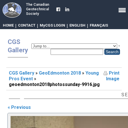
The Canadian
Geotechnical
Society
HOME
|
CONTACT
|
MyCGS LOGIN
|
ENGLISH
|
FRANÇAIS
CGS
-
Gallery
CGS Gallery
»
GeoEdmonton 2018
»
Young
Print
Pros Event
»
Image
geoedmonton2018photossunday-9916.jpg
SE
« Previous