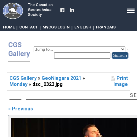
The Canadian
Geotechnical
Society
HOME
|
CONTACT
|
MyCGS LOGIN
|
ENGLISH
|
FRANÇAIS
CGS
-
Gallery
CGS Gallery
»
GeoNiagara 2021
»
Print
Monday
»
dsc_0323.jpg
Image
SE
« Previous