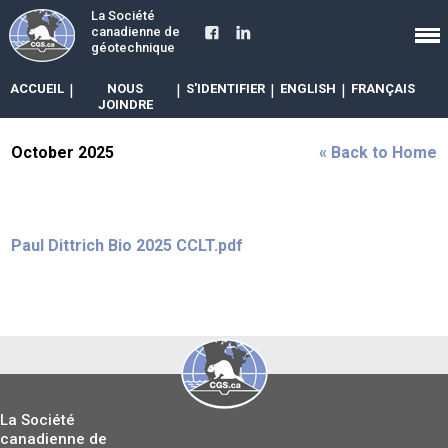
La Société
canadienne de
géotechnique
ACCUEIL
|
NOUS
|
S'IDENTIFIER
|
ENGLISH
|
FRANÇAIS
JOINDRE
October 2025
« Back to Home
Paul Dittrich Bio 2025 CCLT.pdf
La Société
canadienne de