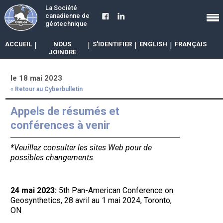
La Société
canadienne de
géotechnique
ACCUEIL
|
NOUS
|
S'IDENTIFIER
|
ENGLISH
|
FRANÇAIS
JOINDRE
le 18 mai 2023
« Retour au Cyberbulletin
Appels de résumés et
conférences à venir
*Veuillez consulter les sites Web pour de
possibles changements.
24 mai 2023:
5th Pan-American Conference on
Geosynthetics, 28 avril au 1 mai 2024, Toronto,
ON