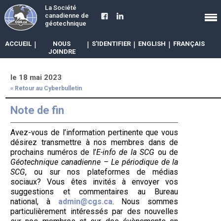
La Société
canadienne de
géotechnique
ACCUEIL
|
NOUS
|
S'IDENTIFIER
|
ENGLISH
|
FRANÇAIS
JOINDRE
le 18 mai 2023
« Retour au Cyberbulletin
Note de fin
Avez-vous de l’information pertinente que vous
désirez transmettre à nos membres dans de
prochains numéros de l’
E-info de la SCG
ou de
Géotechnique canadienne – Le périodique de la
SCG
, ou sur nos plateformes de médias
sociaux? Vous êtes invités à envoyer vos
suggestions et commentaires au Bureau
national, à
admin@cgs.ca
. Nous sommes
particulièrement intéressés par des nouvelles