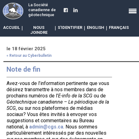
La Société
canadienne de
géotechnique
ACCUEIL
|
NOUS
|
S'IDENTIFIER
|
ENGLISH
|
FRANÇAIS
JOINDRE
le 18 février 2025
« Retour au Cyberbulletin
Note de fin
Avez-vous de l’information pertinente que vous
désirez transmettre à nos membres dans de
prochains numéros de l’
E-info de la SCG
ou de
Géotechnique canadienne – Le périodique de la
SCG
, ou sur nos plateformes de médias
sociaux? Vous êtes invités à envoyer vos
suggestions et commentaires au Bureau
national, à
admin@cgs.ca
. Nous sommes
particulièrement intéressés par des nouvelles