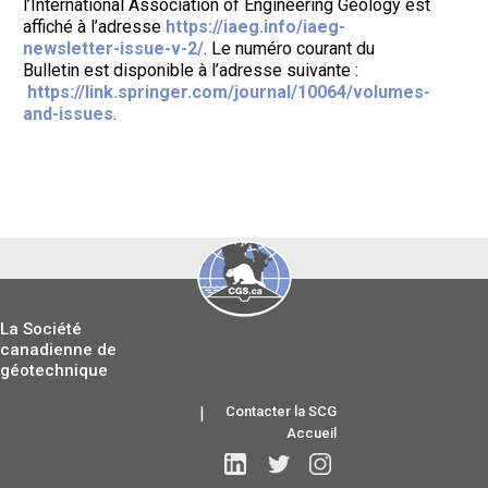
l’International Association of Engineering Geology est
affiché à l’adresse
https://iaeg.info/iaeg-
newsletter-issue-v-2/
. Le numéro courant du
Bulletin est disponible à l’adresse suivante :
https://link.springer.com/journal/10064/volumes-
and-issues
.
La Société
canadienne de
géotechnique
|
Contacter la SCG
Accueil