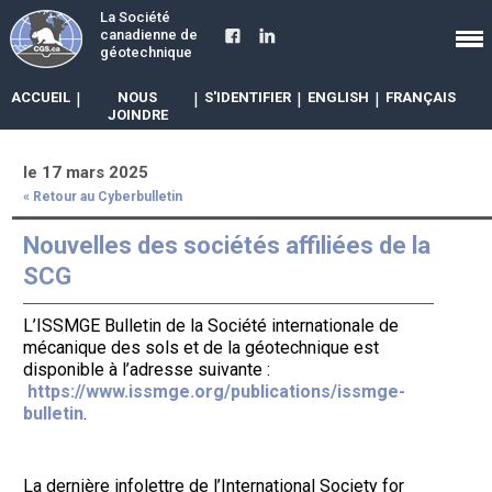
La Société
canadienne de
géotechnique
ACCUEIL
|
NOUS
|
S'IDENTIFIER
|
ENGLISH
|
FRANÇAIS
JOINDRE
le 17 mars 2025
« Retour au Cyberbulletin
Nouvelles des sociétés affiliées de la
SCG
L’ISSMGE Bulletin de la Société internationale de
mécanique des sols et de la géotechnique est
disponible à l’adresse suivante :
https://www.issmge.org/publications/issmge-
bulletin
.
La dernière infolettre de l’International Society for