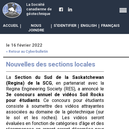
La Société
canadienne de
géotechnique
ACCUEIL
|
NOUS
|
S'IDENTIFIER
|
ENGLISH
|
FRANÇAIS
JOINDRE
le 16 février 2022
« Retour au Cyberbulletin
Nouvelles des sections locales
La
Section du Sud de la Saskatchewan
(Regina) de la SCG
, en partenariat avec la
Regina Engineering Society (RES), a annoncé le
3e concours annuel de vidéos Soil Rocks
pour étudiants
. Ce concours pour étudiants
consiste à soumettre des vidéos attrayantes
associées au domaine de la géotechnique (sur
le sol et les roches). Les vidéos seront
évaluées en fonction de catégories d’âge et des