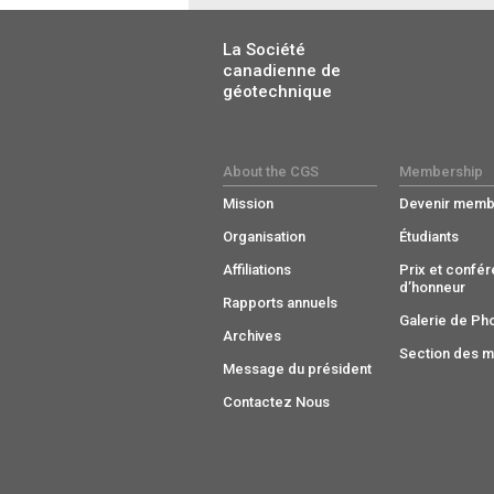
La Société
canadienne de
géotechnique
About the CGS
Membership
Mission
Devenir memb
Organisation
Étudiants
Affiliations
Prix et confé
d’honneur
Rapports annuels
Galerie de Ph
Archives
Section des 
Message du président
Contactez Nous