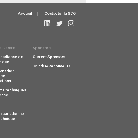
Accueil
|
Contacter la SCG
e Centre
Sponsors
anadienne de
Current Sponsors
nique
Joindre/Renouveller
anadien
rie
ations
ts techniques
ence
n canadienne
echnique