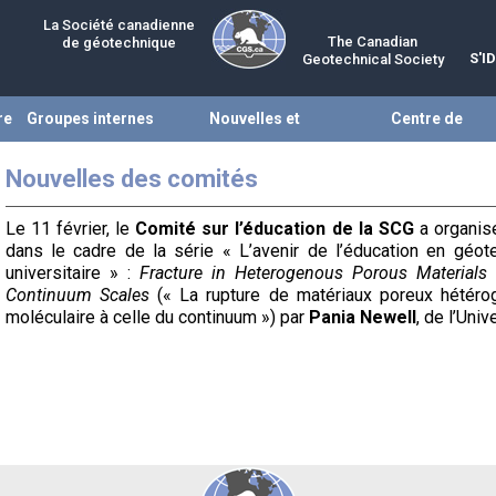
La Société canadienne
The Canadian
de géotechnique
S'I
Geotechnical Society
re
Groupes internes
Nouvelles et
Centre de
évènements
ressources
Nouvelles des comités
Le 11 février, le
Comité
sur l’éducation de la SCG
a
organis
dans le cadre de la série « L’avenir de l’éducation en géot
universitaire » :
Fracture in Heterogenous Porous Materials
Continuum Scales
(« La rupture de matériaux poreux hétérog
moléculaire à celle du continuum ») par
Pania Newell
, de l’Univ