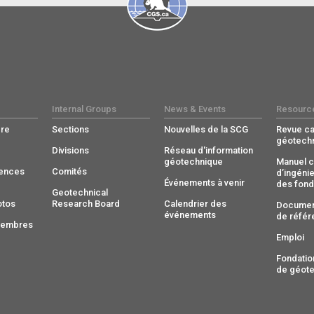
Internal Groups
News & Events
Resourc
re
Sections
Nouvelles de la SCG
Revue c
géotech
Divisions
Réseau d'information
géotechnique
Manuel c
rences
Comités
d’ingénie
Événements à venir
des fond
Geotechnical
otos
Research Board
Calendrier des
Documen
événements
de référ
membres
Emploi
Fondatio
de géot