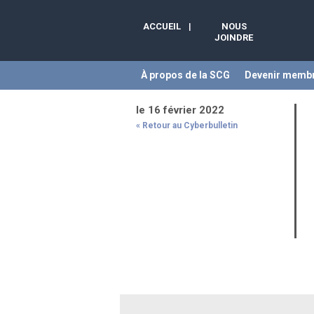
ACCUEIL
|
NOUS
JOINDRE
À propos de la SCG
Devenir memb
le 16 février 2022
« Retour au Cyberbulletin