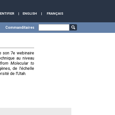
DENTIFIER
|
ENGLISH
|
FRANÇAIS
Commanditaires
e son 7e webinaire
echnique au niveau
 from Molecular to
ènes, de l’échelle
ersité de l’Utah.