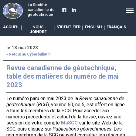
La Société
canadienne de
géotechnique
ACCUEIL
|
NOUS
|
S'IDENTIFIER
|
ENGLISH
|
FRANÇAIS
JOINDRE
le 18 mai 2023
« Retour au Cyberbulletin
Revue canadienne de géotechnique,
table des matières du numéro de mai
2023
Le numéro paru en mai 2023 de la
Revue canadienne de
géotechnique
(
RCG
), volume 60, no 5, est offert en ligne
à tous les membres de la SCG. Pour accéder aux
numéros précédents et actuel de la Revue, ouvrez une
session de votre compte
MaSCG
sur le site Web de la
SCG, puis cliquez sur
Publications géotechniques
. Les
non-membres de la SCG peuvent consulter les résumés