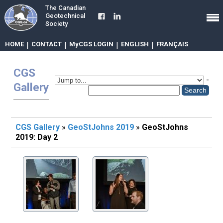
The Canadian
Geotechnical
Society
HOME
|
CONTACT
|
MyCGS LOGIN
|
ENGLISH
|
FRANÇAIS
CGS
-
Gallery
CGS Gallery
»
GeoStJohns 2019
»
GeoStJohns
2019: Day 2