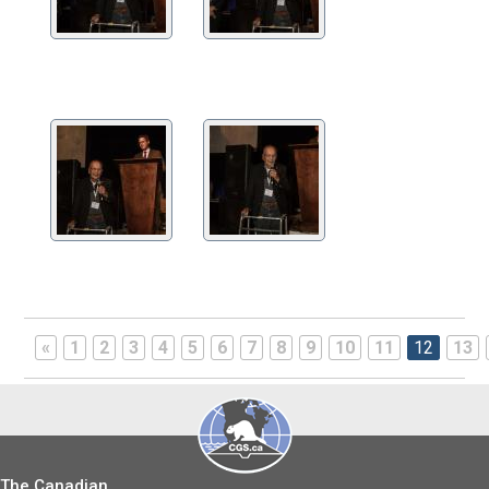
«
1
2
3
4
5
6
7
8
9
10
11
12
13
The Canadian