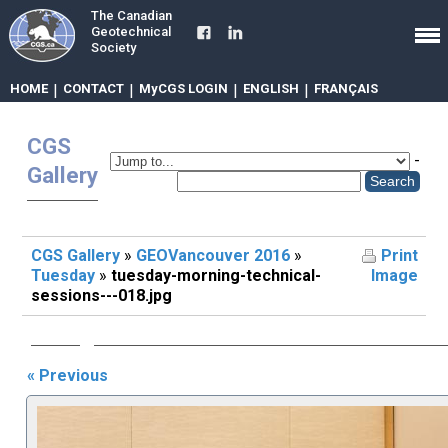
The Canadian
Geotechnical
Society
HOME
|
CONTACT
|
MyCGS LOGIN
|
ENGLISH
|
FRANÇAIS
CGS
-
Gallery
CGS Gallery
»
GEOVancouver 2016
»
Print
Tuesday
»
tuesday-morning-technical-
Image
sessions---018.jpg
« Previous