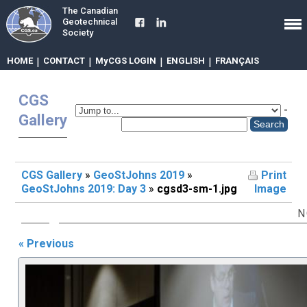
The Canadian
Geotechnical
Society
HOME
|
CONTACT
|
MyCGS LOGIN
|
ENGLISH
|
FRANÇAIS
CGS
-
Gallery
CGS Gallery
»
GeoStJohns 2019
»
Print
GeoStJohns 2019: Day 3
»
cgsd3-sm-1.jpg
Image
N
« Previous