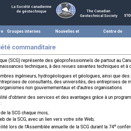
La Société canadienne
The Canadian
de géotechnique
S'I
Geotechnical Society
re
Groupes internes
Nouvelles et
Centre de
évènements
ressources
iété commanditaire
que (SCG) représente des géoprofessionnels de partout au Cana
naissances techniques, à des revues savantes techniques et à d
mbres ingénieurs, hydrogéologues et géologues, ainsi que des
treprises de consultants, des universités, des entreprises de 
 organismes non gouvernementaux et d'autres organisations.
ilité d'obtenir des services et des avantages grâce à un progr
:
 de la SCG chaque mois;
b de la SCG, avec un lien vers votre site Web;
e
ilité lors de l'Assemblée annuelle de la SCG durant la 74
confér