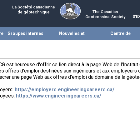
La Société canadienne
The Canadian
de géotechnique
S'I
Geotechnical Society
re
Groupes internes
Nouvelles et
Centre de
évènements
ressources
G est heureuse d'offrir ce lien direct à la page Web de l'Institut
les offres d'emploi destinées aux ingénieurs et aux employeurs 
acrer une page Web aux offres d’emploi du domaine de la géotec
oyers:
https://employers.engineeringcareers.ca/
oyees:
https://www.engineeringcareers.ca/