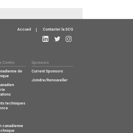
Accueil
|
Contacter la SCG
e Centre
Sponsors
anadienne de
Current Sponsors
nique
Joindre/Renouveller
anadien
rie
ations
ts techniques
ence
n canadienne
echnique