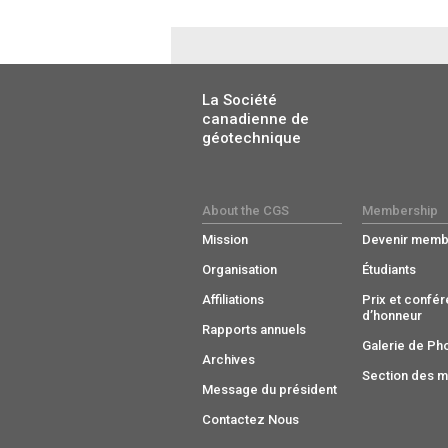
La Société
canadienne de
géotechnique
About the CGS
Membership
Mission
Devenir memb
Organisation
Étudiants
Affiliations
Prix et confé
d’honneur
Rapports annuels
Galerie de Ph
Archives
Section des 
Message du président
Contactez Nous