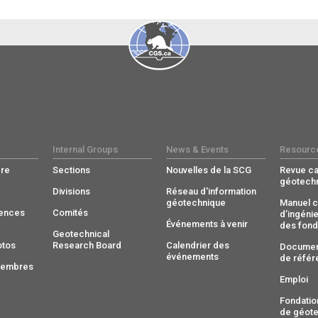
Internal Groups
News & Events
Resourc
re
Sections
Nouvelles de la SCG
Revue c
géotech
Divisions
Réseau d'information
géotechnique
Manuel c
rences
Comités
d’ingénie
Événements à venir
des fond
Geotechnical
otos
Research Board
Calendrier des
Documen
événements
de référ
membres
Emploi
Fondatio
de géot