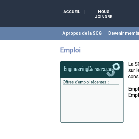
ACCUEIL
|
NOUS
JOINDRE
À propos de la SCG
Devenir memb
Emploi
La SC
sur 
cons
Offres d'emploi récentes :
Empl
Empl