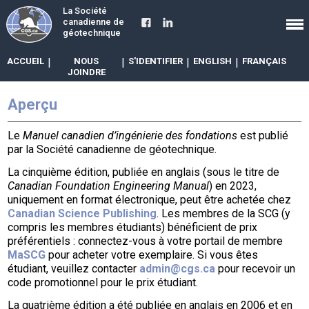
La Société
canadienne de
géotechnique
ACCUEIL
|
NOUS
|
S'IDENTIFIER
|
ENGLISH
|
FRANÇAIS
JOINDRE
Aperçu
Le
Manuel canadien d’ingénierie des fondations
est publié
par la Société canadienne de géotechnique.
La cinquième édition, publiée en anglais (sous le titre de
Canadian Foundation Engineering Manual
) en 2023,
uniquement en format électronique, peut être achetée chez
Canadian Science Publishing
. Les membres de la SCG (y
compris les membres étudiants) bénéficient de prix
préférentiels : connectez-vous à votre portail de membre
MaSCG
pour acheter votre exemplaire. Si vous êtes
étudiant, veuillez contacter
admin@cgs.ca
pour recevoir un
code promotionnel pour le prix étudiant.
La quatrième édition a été publiée en anglais en 2006 et en