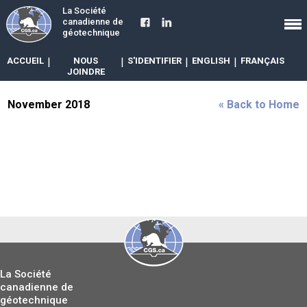
La Société
canadienne de
géotechnique
ACCUEIL
|
NOUS
|
S'IDENTIFIER
|
ENGLISH
|
FRANÇAIS
JOINDRE
November 2018
« Back to Home
La Société
canadienne de
géotechnique