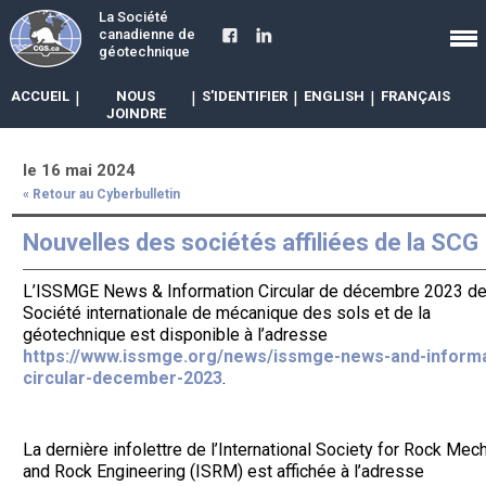
La Société
canadienne de
géotechnique
ACCUEIL
|
NOUS
|
S'IDENTIFIER
|
ENGLISH
|
FRANÇAIS
JOINDRE
le 16 mai 2024
« Retour au Cyberbulletin
Nouvelles des sociétés affiliées de la SCG
L’ISSMGE News & Information Circular de décembre 2023 de
Société internationale de mécanique des sols et de la
géotechnique est disponible à l’adresse
https://www.issmge.org/news/issmge-news-and-informa
circular-december-2023
.
La dernière infolettre de l’International Society for Rock Mec
and Rock Engineering (ISRM) est affichée à l’adresse