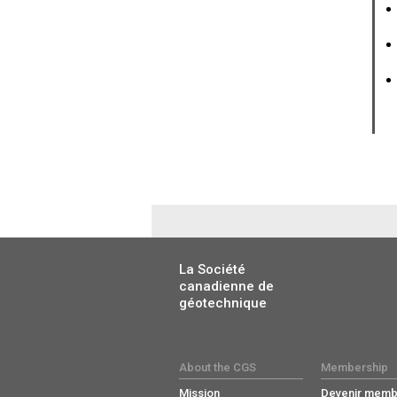
La Société
canadienne de
géotechnique
About the CGS
Membership
Mission
Devenir memb