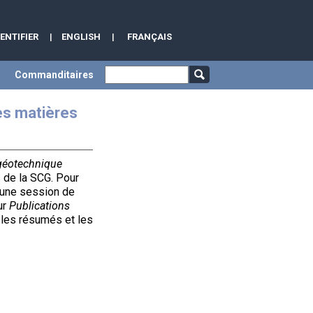
DENTIFIER
|
ENGLISH
|
FRANÇAIS
Commanditaires
es matières
géotechnique
s de la SCG. Pour
 une session de
ur
Publications
les résumés et les