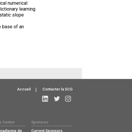
ical numerical
ctionary learning
static slope
e base of an
Accueil
|
Contacter la SCG
e Centre
Sponsors
anadienne de
Current Sponsors