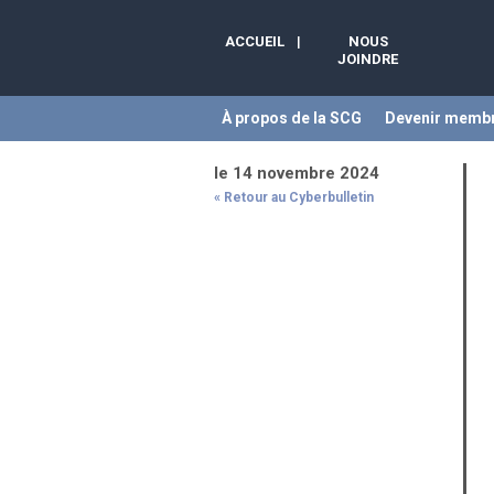
ACCUEIL
|
NOUS
JOINDRE
À propos de la SCG
Devenir memb
le 14 novembre 2024
« Retour au Cyberbulletin