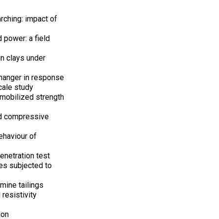
arching: impact of
 power: a field
in clays under
hanger in response
scale study
 mobilized strength
and compressive
behaviour of
enetration test
es subjected to
mine tailings
resistivity
ion