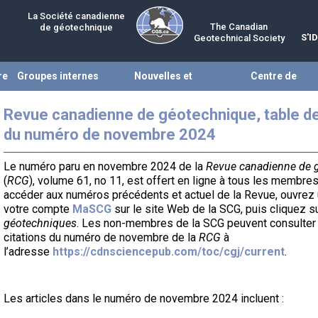
La Société canadienne
The Canadian
de géotechnique
S'I
Geotechnical Society
re
Groupes internes
Nouvelles et
Centre de
évènements
ressources
Revue canadienne de géotechnique, table d
du numéro de novembre 2024
Le numéro paru en novembre 2024 de la
Revue canadienne de 
(
RCG
), volume 61, no 11, est offert en ligne à tous les membre
accéder aux numéros précédents et actuel de la Revue, ouvrez
votre compte
MaSCG
sur le site Web de la SCG, puis cliquez s
géotechniques
. Les non-membres de la SCG peuvent consulter 
citations du numéro de novembre de la
RCG
à
l’adresse
https://cdnsciencepub.com/toc/cgj/current
.
Les articles dans le numéro de novembre 2024 incluent :