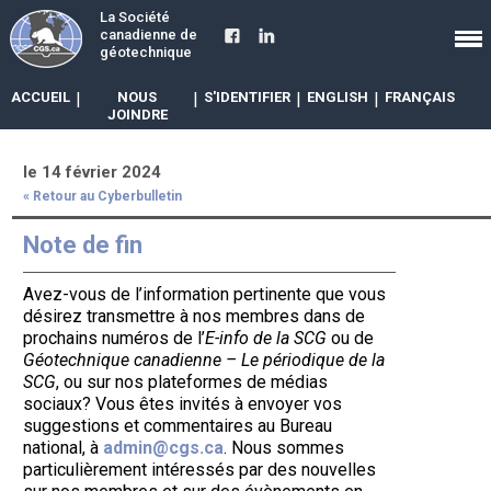
La Société
canadienne de
géotechnique
ACCUEIL
|
NOUS
|
S'IDENTIFIER
|
ENGLISH
|
FRANÇAIS
JOINDRE
le 14 février 2024
« Retour au Cyberbulletin
Note de fin
Avez-vous de l’information pertinente que vous
désirez transmettre à nos membres dans de
prochains numéros de l’
E-info de la SCG
ou de
Géotechnique canadienne – Le périodique de la
SCG
, ou sur nos plateformes de médias
sociaux? Vous êtes invités à envoyer vos
suggestions et commentaires au Bureau
national, à
admin@cgs.ca
. Nous sommes
particulièrement intéressés par des nouvelles