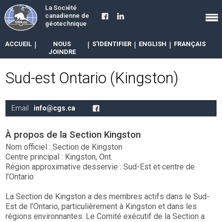
La Société
canadienne de
géotechnique
ACCUEIL
|
NOUS
|
S'IDENTIFIER
|
ENGLISH
|
FRANÇAIS
JOINDRE
Sud-est Ontario (Kingston)
Email
info@cgs.ca
À propos de la Section Kingston
Nom officiel : Section de Kingston
Centre principal : Kingston, Ont.
Région approximative desservie : Sud-Est et centre de
l’Ontario
La Section de Kingston a des membres actifs dans le Sud-
Est de l’Ontario, particulièrement à Kingston et dans les
régions environnantes. Le Comité exécutif de la Section a