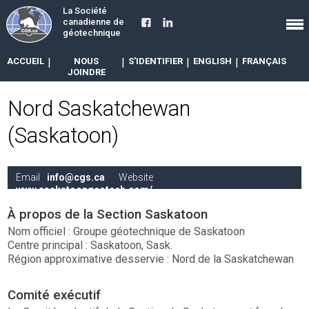
La Société
canadienne de
géotechnique
ACCUEIL
|
NOUS
|
S'IDENTIFIER
|
ENGLISH
|
FRANÇAIS
JOINDRE
Nord Saskatchewan
(Saskatoon)
Email
info@cgs.ca
Website
www.saskatoongeotech.com/
À propos de la Section Saskatoon
Nom officiel : Groupe géotechnique de Saskatoon
Centre principal : Saskatoon, Sask.
Région approximative desservie : Nord de la Saskatchewan
Comité exécutif