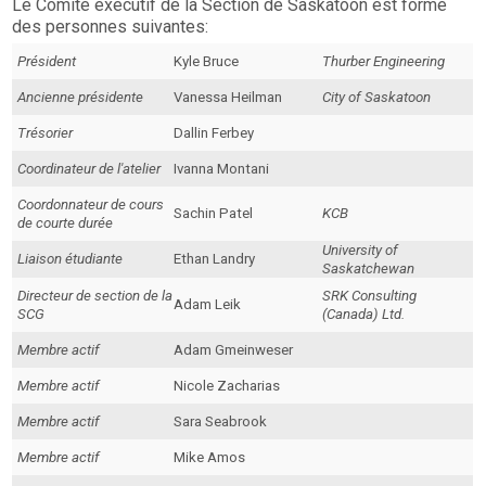
Le Comité exécutif de la Section de Saskatoon est formé
des personnes suivantes:
Président
Kyle Bruce
Thurber Engineering
Ancienne présidente
Vanessa Heilman
City of Saskatoon
Trésorier
Dallin Ferbey
Coordinateur de l'atelier
Ivanna Montani
Coordonnateur de cours
Sachin Patel
KCB
de courte durée
University of
Liaison étudiante
Ethan Landry
Saskatchewan
Directeur de section de la
SRK Consulting
Adam Leik
SCG
(Canada) Ltd.
Membre actif
Adam Gmeinweser
Membre actif
Nicole Zacharias
Membre actif
Sara Seabrook
Membre actif
Mike Amos